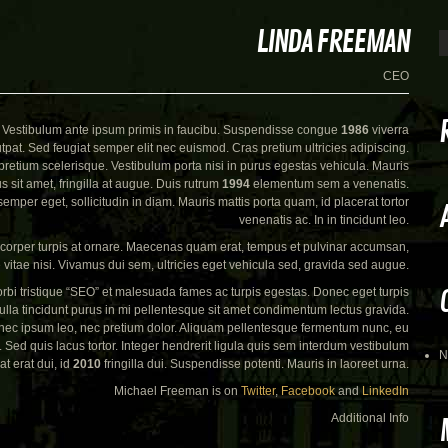
LINDA FREEMAN
CEO
s. Vestibulum ante ipsum primis in faucibu. Suspendisse congue
1986
viverra
utpat. Sed feugiat semper elit nec euismod. Cras pretium ultricies adipiscing.
 pretium scelerisque. Vestibulum porta nisi in purus egestas vehicula. Mauris
ius sit amet, fringilla at augue. Duis rutrum
1994
elementum sem a venenatis.
mper eget, sollicitudin in diam. Mauris mattis porta quam, id placerat tortor
venenatis ac. In in tincidunt leo.
corper turpis at ornare. Maecenas quam erat, tempus et pulvinar accumsan,
 vitae nisi. Vivamus dui sem, ultricies eget vehicula sed, gravida sed augue.
rbi tristique “SEO” et malesuada fames ac turpis egestas. Donec eget turpis
ulla tincidunt purus in mi pellentesque sit amet condimentum lectus gravida.
nec ipsum leo, nec pretium dolor. Aliquam pellentesque fermentum nunc, eu
. Sed quis lacus tortor. Integer hendrerit ligula quis sem interdum vestibulum
N
at erat dui, id
2010
fringilla dui. Suspendisse potenti. Mauris in laoreet urna.
Michael Freeman is on
Twitter
,
Facebook
and
LinkedIn
Additional Info