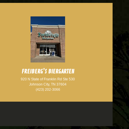
FREIBERG’S BIERGARTEN
920 N State of Franklin Rd Ste 530
Johnson City, TN 37604
(423) 202-3066