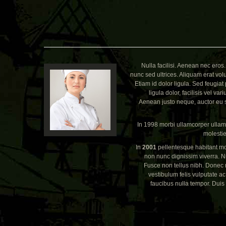
Nulla facilisi. Aenean nec ero
nunc sed ultrices. Aliquam erat vol
Etiam id dolor ligula. Sed feugiat
ligula dolor, facilisis vel var
Aenean justo neque, auctor eu se
In 1998 morbi ullamcorper ullam
molestie
In
2001
pellentesque habitant mo
non nunc dignissim viverra. N
Fusce non tellus nibh. Donec 
vestibulum felis vulputate ac
faucibus nulla tempor. Duis 