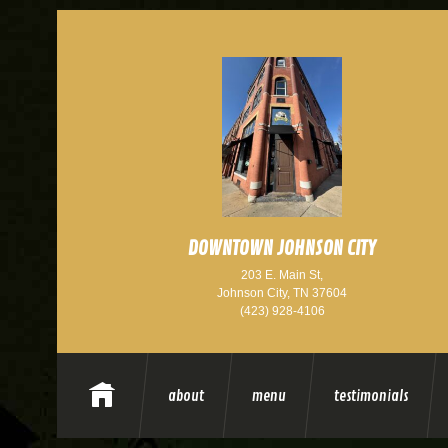
DOWNTOWN JOHNSON CITY
203 E. Main St,
Johnson City, TN 37604
(423) 928-4106
about
menu
testimonials